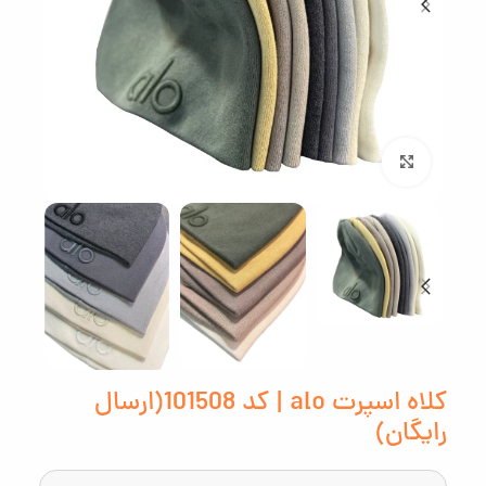
بزرگنمایی تصویر
کلاه اسپرت alo | کد 101508(ارسال
رایگان)