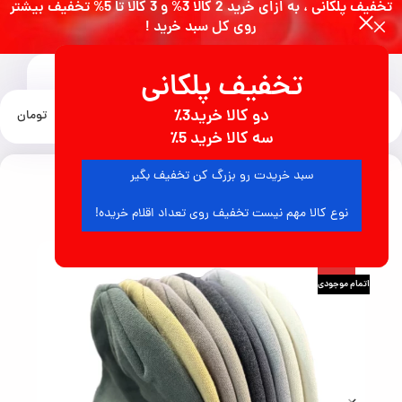
تخفیف پلکانی ، به ازای خرید 2 کالا 3% و 3 کالا تا 5% تخفیف بیشتر
روی کل سبد خرید !
تخفیف پلکانی
0
دو کالا خرید3٪
منو
0
تومان
خانه
لباس زنانه
بالاپوش زنانه
سه کالا خرید 5٪
سبد خریدت رو بزرگ کن تخفیف بگیر
5
نفر در حال مشاهده محصول هستند
نوع کالا مهم نیست تخفیف روی تعداد اقلام خریده!
-50%
اتمام موجودی