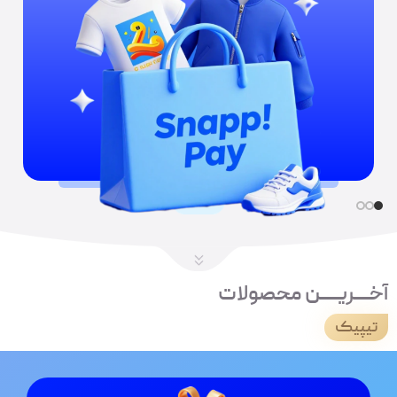
آخــــریـــــن محصولات
تیپیک