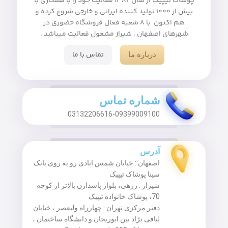
پوشاک تیپیک از سال ۱۳۸۲ فعالیت خود را با همکاری با
بیش از ۱۰۰۰ تولید کننده ایرانی و خارجی شروع کرده و
هم اکنون با ۸ شعبه فعال فروشگاه حضوری در
شهرهای اصفهان . شیراز مشغول فعالیت میباشد .
تماس با ما
درباره ما
شماره تماس
03132206616-09399009100
آدرس
اصفهان : خیابان شمس ابادی رو به روی بانک
سینا پوشاک تیپیک
شیراز : زرهی، بلوار پاسدارن بالاتر از کوچه
70، پوشاک خانواده تیپیک
دفتر مرکزی تهران : چهارراه ولیعصر ، خیابان
لبافی نژاد بین ابوریحان و دانشگاه ساختمان ،