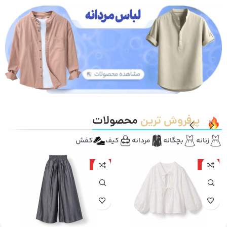
پرفروش ترین
محصولات
زنانه
بچگانه
مردانه
کیف
کفش
-45%
-44%