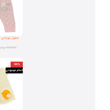
شلوار نوزادی 
968010(ارسال رایگان)
378,000
تومان
-50%
اتمام موجودی