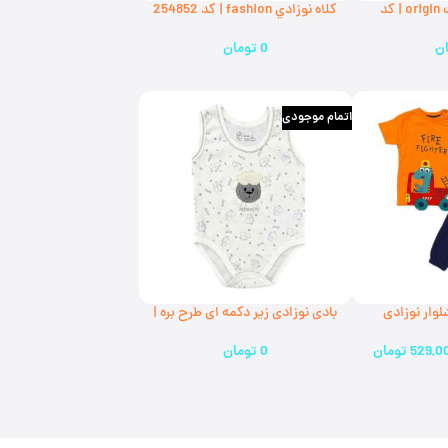
كلاه نوزادي بافت origin | كد
كلاه نوزادي fashion | كد 254852
(ارسال رايگان)
ن
0
تومان
اتمام موجودی
وار نوزادی
بادی نوزادی زیر دکمه ای طرح بره |
کد111006(ارسال رایگان)
529,0
تومان
0
تومان