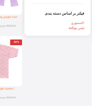
فیلتر بر اساس دسته بندی
ست دورس و شل
سگ | كد 707600(ارسال رایگان)
ارسال رایگان برای
اکسسوری
958,000
تومان
لباس بچگانه
همه ی سفارش
ها!
-32%
تیشرت نوز
111303(ارسال رایگان)
398,000
تومان