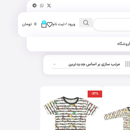
0
ورود / ثبت نام
0
تومان
روشگاه
-37%