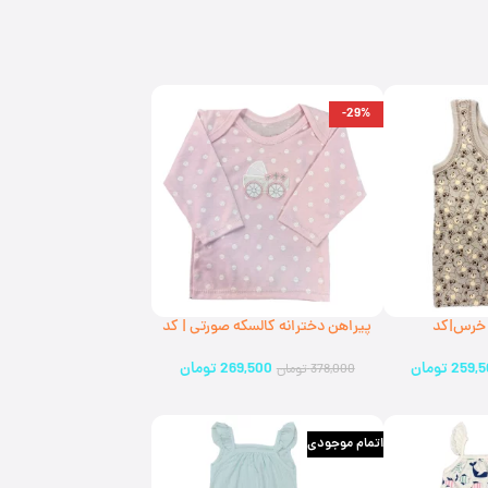
-29%
 خرس|کد
پیراهن دخترانه کالسکه صورتی | کد
967050(ارسال رایگان)
259,
تومان
269,500
تومان
378,000
تومان
اتمام موجودی