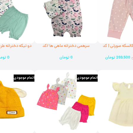
کالسکه صورتی | کد
سرهمی دخترانه ماهی ها /کد
دو تیکه دخترانه طر
328720( ارسال رایگان )
329120 (ارسال رایگان)
269,500
تومان
0
تومان
0
توما
اتمام موجودی
اتمام موجودی