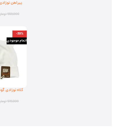
پیراهن نوزادی
3263 (ارسال رایگان)
559,000
تومان
-39%
اتمام موجودی
(ارسا
519,000
تومان