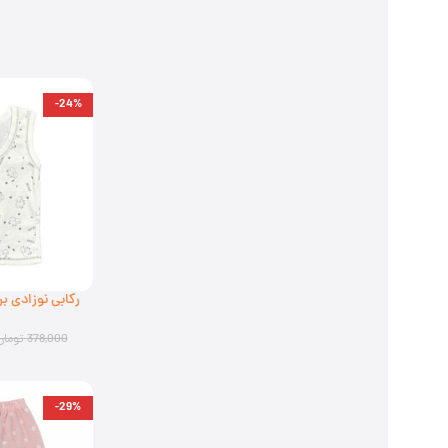
-24%
را
378,000
تومان
-29%