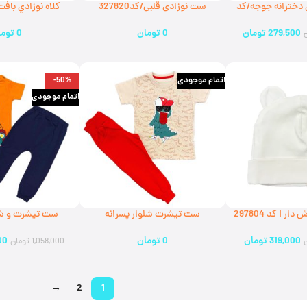
 دخترانه جوجه/کد
ست نوزادی قلبی/کد327820
(ارسال رایگان)
519330 (ارسال رايگان)
279,500
تومان
0
تومان
0
توما
اتمام موجودی
-50%
اتمام موجودی
کلاه نوزادی گوش دار | کد 297804
ست تیشرت شلوار پسرانه
ست تیشرت و شل
ل رایگان)
تمساح|314560(ارسال رایگان)
دایناسور|کد318620(ارسال رایگان)
319,000
تومان
0
تومان
00
1,058,000
تومان
→
2
1