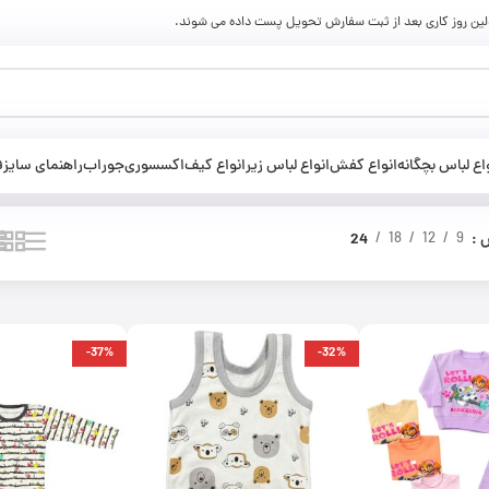
ولین روز کاری بعد از ثبت سفارش تحویل پست داده می شوند.
اع لباس بچگانه
انواع کفش
انواع لباس زیر
انواع کیف
اکسسوری
جوراب
راهنمای سایز
ف
ش
9
12
18
24
-37%
-32%