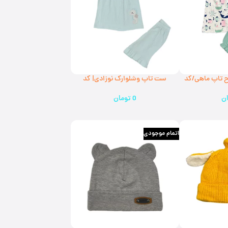
ح تاپ ماهی/کد
ست تاپ وشلوارک نوزادی| کد
326620(ارسال رایگان)
ن
0
تومان
اتمام موجودی