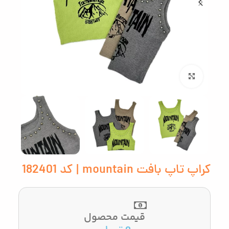
بزرگنمایی تصویر
کراپ تاپ بافت mountain | کد 182401
قیمت محصول