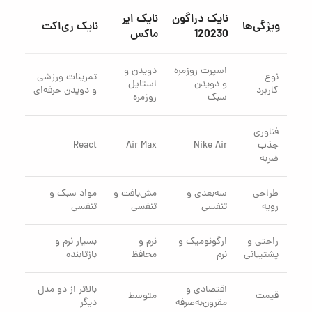
نایک دراگون
نایک ایر
ویژگی‌ها
نایک ری‌اکت
120230
ماکس
اسپرت روزمره
دویدن و
نوع
تمرینات ورزشی
و دویدن
استایل
کاربرد
و دویدن حرفه‌ای
سبک
روزمره
فناوری
جذب
Nike Air
Air Max
React
ضربه
طراحی
سه‌بعدی و
مش‌بافت و
مواد سبک و
رویه
تنفسی
تنفسی
تنفسی
راحتی و
ارگونومیک و
نرم و
بسیار نرم و
پشتیبانی
نرم
محافظ
بازتابنده
اقتصادی و
بالاتر از دو مدل
قیمت
متوسط
مقرون‌به‌صرفه
دیگر