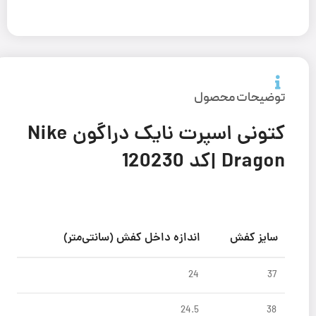
توضیحات محصول
کتونی اسپرت نایک دراگون Nike
Dragon |كد 120230
سایز کفش
اندازه داخل کفش (سانتی‌متر)
24
37
24.5
38