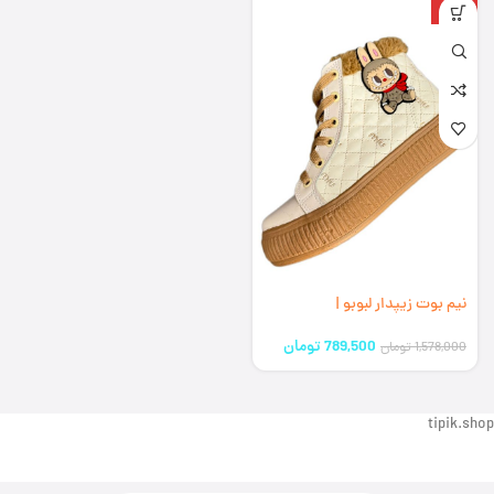
-50%
نیم بوت زیپدار لبوبو |
کد336608(ارسال رایگان)
789,500
تومان
1,578,000
تومان
tipik.shop