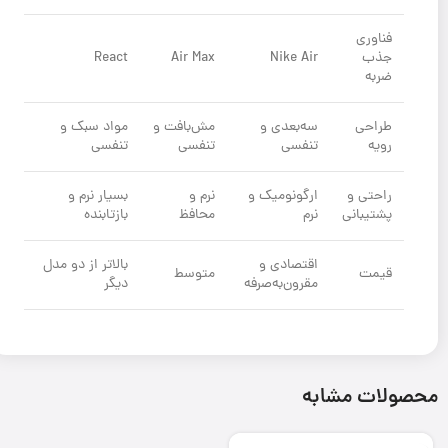
فناوری
جذب
Nike Air
Air Max
React
ضربه
طراحی
سه‌بعدی و
مش‌بافت و
مواد سبک و
رویه
تنفسی
تنفسی
تنفسی
راحتی و
ارگونومیک و
نرم و
بسیار نرم و
پشتیبانی
نرم
محافظ
بازتابنده
اقتصادی و
بالاتر از دو مدل
قیمت
متوسط
مقرون‌به‌صرفه
دیگر
محصولات مشابه