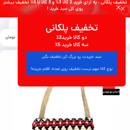
تخفیف پلکانی ، به ازای خرید 2 کالا 3% و 3 کالا تا 5% تخفیف بیشتر
روی کل سبد خرید !
تخفیف پلکانی
0
دو کالا خرید3٪
منو
0
تومان
خانه
انواع کیف زنانه
سه کالا خرید 5٪
سبد خریدت رو بزرگ کن تخفیف بگیر
5
نفر در حال مشاهده محصول هستند
نوع کالا مهم نیست تخفیف روی تعداد اقلام خریده!
-50%
اتمام موجودی