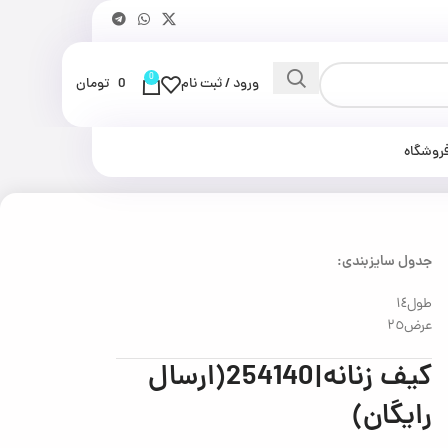
0
ورود / ثبت نام
0
تومان
روشگاه
جدول سایزبندی:
طول١٤
عرض٢٥
كيف زنانه|254140(ارسال
رايگان)