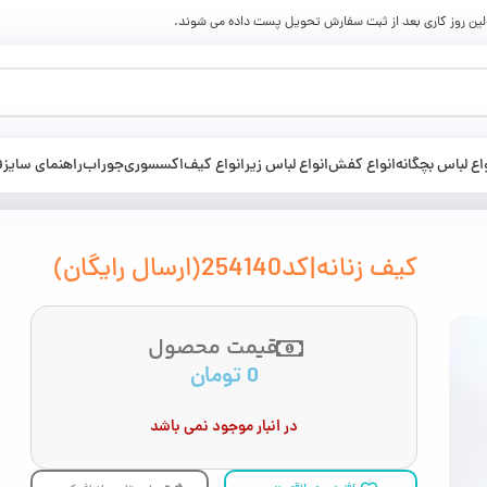
ولین روز کاری بعد از ثبت سفارش تحویل پست داده می شوند.
اع لباس بچگانه
انواع کفش
انواع لباس زیر
انواع کیف
اکسسوری
جوراب
راهنمای سایز
ف
كيف زنانه|کد254140(ارسال رایگان)
قیمت محصول
0
تومان
در انبار موجود نمی باشد