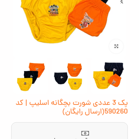
بزرگنمایی تصویر
پک 3 عددی شورت بچگانه اسلیپ | کد
590260(ارسال رایگان)