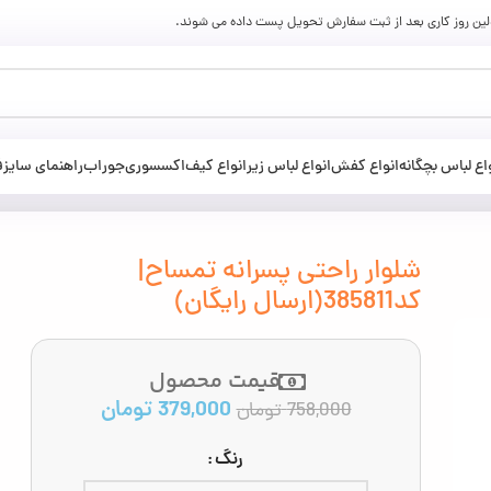
ولین روز کاری بعد از ثبت سفارش تحویل پست داده می شوند.
اع لباس بچگانه
انواع کفش
انواع لباس زیر
انواع کیف
اکسسوری
جوراب
راهنمای سایز
ف
شلوار راحتی پسرانه تمساح|
کد385811(ارسال رایگان)
قیمت محصول
379,000
تومان
758,000
تومان
رنگ