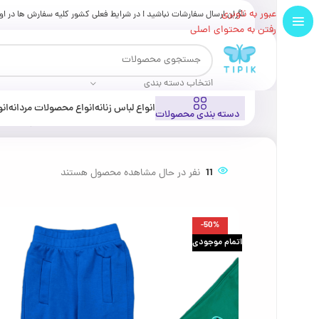
تخفیف پلکانی ، به ازای خرید 2 کالا 3% و 3 کالا تا 5% تخفیف بیشتر روی کل سبد خرید !
عبور به ناوبری
نگران ارسال سفارشات نباشید ! در شرایط فعلی کشور کلیه سفارش ها در ا
رفتن به محتوای اصلی
انتخاب دسته بندی
انواع لباس زنانه
انواع محصولات مردانه
انو
دسته بندی محصولات
خانه
لباس بچگانه
لباس دخترانه
شلوار راحتی پسرانه تمساح|کد385811(ارسال رایگان)
11
نفر در حال مشاهده محصول هستند
-50%
اتمام موجودی