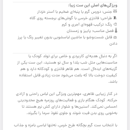
ویژگی‌های اصلی این ست زیبا:
🧸 جنس: دورس گرم یا پنبه‌ای ضخیم با آستر خزدار
🧵 طراحی: فانتزی خرسی با گوش‌های برجسته روی کلاه
🎨 رنگ: ترکیب قهوه‌ای آجری و کرم
🌡️ فصل مناسب: پاییز و زمستان
🧺 قابل شست‌وشو با ماشین لباسشویی بدون تغییر رنگ یا پرز
دادن
اگر به دنبال هدیه‌ای کاربردی و خاص برای تولد کودک یا
مناسبت‌هایی مثل شب یلدا و سال نو هستید، این ست یکی از
گزینه‌های ایده‌آل است. هم ظاهر فانتزی و کودکانه دارد و هم
کیفیت دوخت بالا که باعث می‌شود مدت زیادی قابل استفاده
باشد.
در کنار زیبایی ظاهری، مهم‌ترین ویژگی این لباس راحتی و آزادی
حرکته. کودک هنگام بازی و فعالیت‌های روزمره هیچ محدودیتی
احساس نمی‌کند. آستین‌ها و شلوار دارای کش نرم هستند تا
به‌خوبی روی بدن فیت شوند و جلوی نفوذ سرما را بگیرند.
با انتخاب ست گرم بچگانه طرح خرس، نه‌تنها لباسی بامزه و جذاب