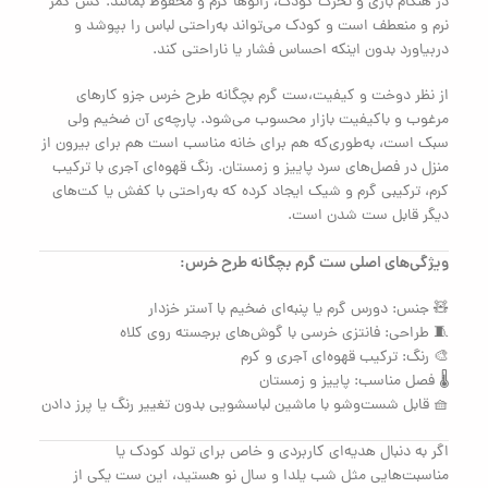
در هنگام بازی و تحرک کودک، زانوها گرم و محفوظ بمانند. کش کمر
نرم و منعطف است و کودک می‌تواند به‌راحتی لباس را بپوشد و
دربیاورد بدون اینکه احساس فشار یا ناراحتی کند.
از نظر دوخت و کیفیت،ست گرم بچگانه طرح خرس جزو کارهای
مرغوب و باکیفیت بازار محسوب می‌شود. پارچه‌ی آن ضخیم ولی
سبک است، به‌طوری‌که هم برای خانه مناسب است هم برای بیرون از
منزل در فصل‌های سرد پاییز و زمستان. رنگ قهوه‌ای آجری با ترکیب
کرم، ترکیبی گرم و شیک ایجاد کرده که به‌راحتی با کفش یا کت‌های
دیگر قابل ست شدن است.
ویژگی‌های اصلی ست گرم بچگانه طرح خرس:
🧸 جنس: دورس گرم یا پنبه‌ای ضخیم با آستر خزدار
🧵 طراحی: فانتزی خرسی با گوش‌های برجسته روی کلاه
🎨 رنگ: ترکیب قهوه‌ای آجری و کرم
🌡️ فصل مناسب: پاییز و زمستان
🧺 قابل شست‌وشو با ماشین لباسشویی بدون تغییر رنگ یا پرز دادن
اگر به دنبال هدیه‌ای کاربردی و خاص برای تولد کودک یا
مناسبت‌هایی مثل شب یلدا و سال نو هستید، این ست یکی از