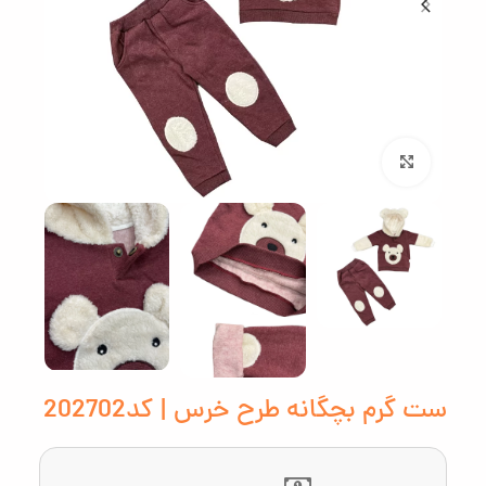
بزرگنمایی تصویر
ست گرم بچگانه طرح خرس | کد202702