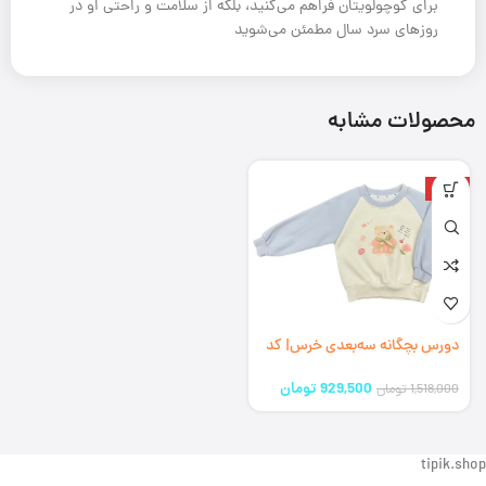
برای کوچولویتان فراهم می‌کنید، بلکه از سلامت و راحتی او در
روزهای سرد سال مطمئن می‌شوید
محصولات مشابه
-39%
دورس بچگانه سه‌بعدی خرس| کد
692310(ارسال رایگان)
929,500
تومان
1,518,000
تومان
tipik.shop