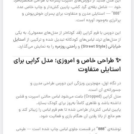
این مدل جدید از دورس‌های اسپرت پسرانه با طراحی منحصربه‌فرد
خود — شامل یقه‌ی گرد کشی، پایین کش‌دار و چاپ خاص عدد
“888” — استایلی مدرن و متفاوت برای پسران خوش‌پوش و
پرانرژی به‌وجود آورده است.
این دورس با فرم کراپی (قد کوتاه‌تر از مدل‌های معمولی)، به یکی
استایل
از مدل‌های ترند لباس‌های کودکانه تبدیل شده و ترکیبی از
خیابانی (Street Style)
راحتی روزمره
و
را به نمایش می‌گذارد.
✨ طراحی خاص و امروزی؛ مدل کراپی برای
استایلی متفاوت
در نگاه اول، مهم‌ترین ویژگی این دورس طراحی مدرن و
جسورانه‌ی آن است.
مدل کراپی (Cropped) باعث می‌شود لباس حالتی اسپرت و فشن
داشته باشد و ظاهری کاملاً به‌روز برای کودک بسازد.
پایین لباس کش‌دار طراحی شده تا هم فرم لباس را زیباتر کند و
هم مانع از بالا رفتن آن هنگام بازی و فعالیت شود.
“888”
نوشته‌ی
در قسمت جلوی لباس چاپ شده است — طرحی