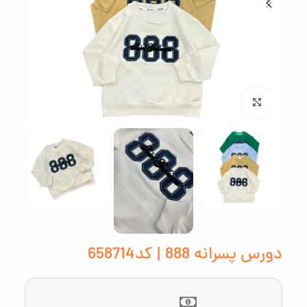
بزرگنمایی تصویر
دورس پسرانه 888 | کد658714