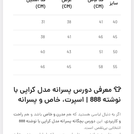
قد لباس
عرض
قد آستین
سایز
(CM)
(CM)
(CM)
31
38
41
40
38
41
46
45
40
43
51
50
46
45
58
55
👕 معرفی دورس پسرانه مدل کراپی با
نوشته 888 | اسپرت، خاص و پسرانه
مدرن و خاص
راحت
اگر به دنبال لباسی هستید که هم
باشد و هم
و کاربردی
دورس بچگانه پسرانه مدل کراپی با نوشته 888
، این
انتخابی بی‌نقص است.