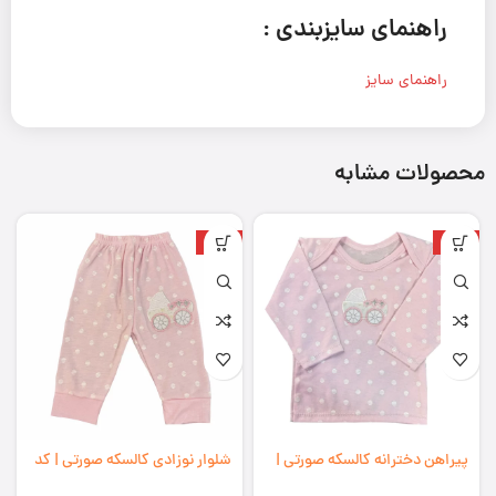
راهنمای سایزبندی :
راهنمای سایز
محصولات مشابه
-29%
-29%
پیراهن دخترانه کالسکه صورتی |
شلوار نوزادی کالسکه صورتی | کد
کد 967050(ارسال رایگان)
968010(ارسال رایگان)