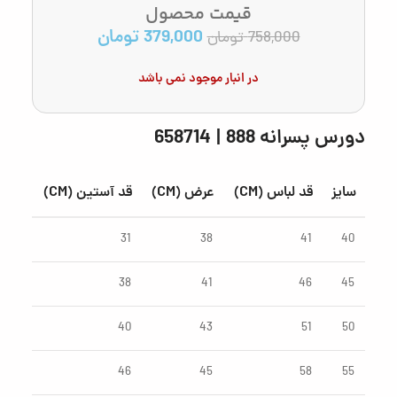
قیمت محصول
379,000
تومان
758,000
تومان
در انبار موجود نمی باشد
دورس پسرانه 888 | 658714
سایز
قد لباس (CM)
عرض (CM)
قد آستین (CM)
31
38
41
40
38
41
46
45
40
43
51
50
46
45
58
55